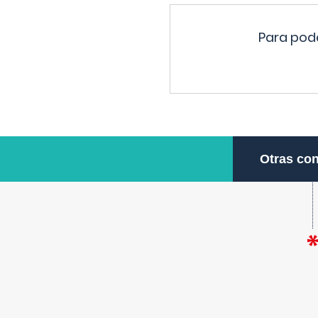
Para pode
Otras con