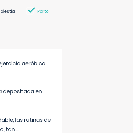
olestia
Parto
jercicio aeróbico
a depositada en
ble, las rutinas de
o, tan
...