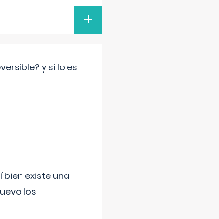
+
rsible? y si lo es
í bien existe una
uevo los