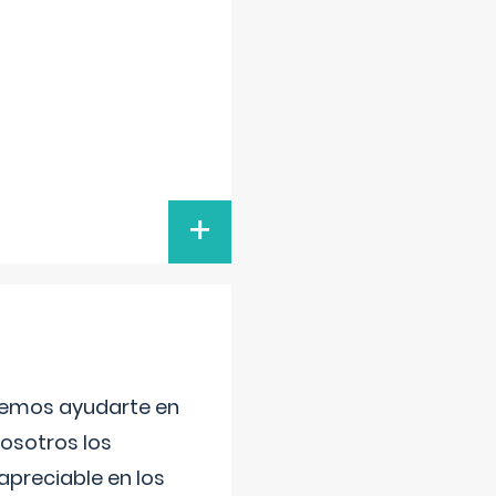
+
aremos ayudarte en
nosotros los
preciable en los