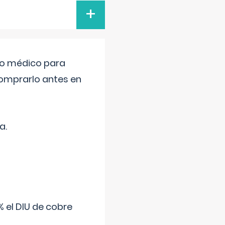
+
tro médico para
comprarlo antes en
a.
 el DIU de cobre