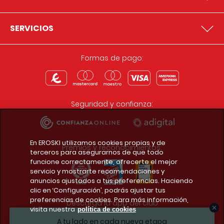
SERVICIOS
Formas de pago:
Seguridad y confianza:
En EROSKI utilizamos cookies propias y de
Premios y reconocimientos:
terceros para asegurarnos de que todo
funcione correctamente, ofrecerte el mejor
servicio y mostrarte recomendaciones y
anuncios ajustados a tus preferencias. Haciendo
clic en ‘Configuración’, podrás ajustar tus
preferencias de cookies. Para más información,
Descarga la app del club
visita nuestra
política de cookies
A tu lado en cada nueva etapa