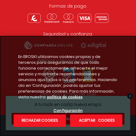
Formas de pago:
Seguridad y confianza:
En EROSKI utilizamos cookies propias y de
Premios y reconocimientos:
terceros para asegurarnos de que todo
funcione correctamente, ofrecerte el mejor
servicio y mostrarte recomendaciones y
anuncios ajustados a tus preferencias. Haciendo
clic en ‘Configuración’, podrás ajustar tus
preferencias de cookies. Para más información,
Descarga la app del club
visita nuestra
política de cookies
A tu lado en cada nueva etapa
Configuración
¿Te apuntas?
RECHAZAR COOKIES
ACEPTAR COOKIES
Condiciones legales