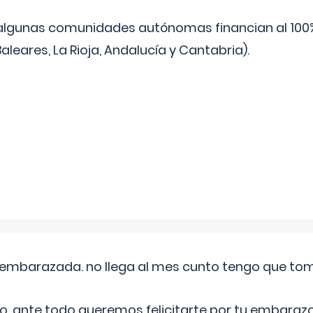
algunas comunidades autónomas financian al 100%
aleares, La Rioja, Andalucía y Cantabria).
embarazada. no llega al mes cunto tengo que toma
o, ante todo queremos felicitarte por tu embarazo