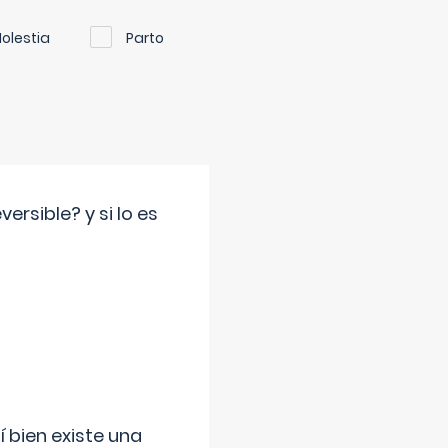
olestia
Parto
rsible? y si lo es
í bien existe una