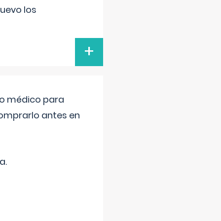
uevo los
+
tro médico para
comprarlo antes en
a.