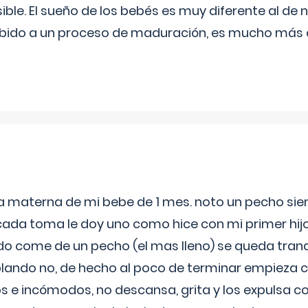
ible. El sueño de los bebés es muy diferente al de 
ebido a un proceso de maduración, es mucho más a
ia materna de mi bebe de 1 mes. noto un pecho s
 cada toma le doy uno como hice con mi primer hi
do come de un pecho (el mas lleno) se queda tranqu
lando no, de hecho al poco de terminar empieza c
s e incómodos, no descansa, grita y los expulsa co