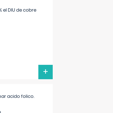
 el DIU de cobre
+
r acido folico.
.