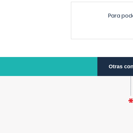
Para pode
Otras con