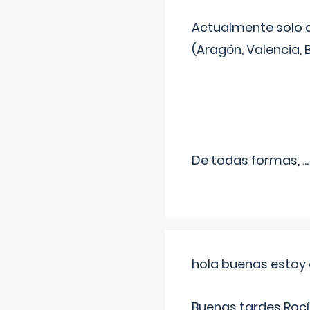
Actualmente solo 
(Aragón, Valencia, B
De todas formas,
...
hola buenas estoy 
Buenas tardes Rocí