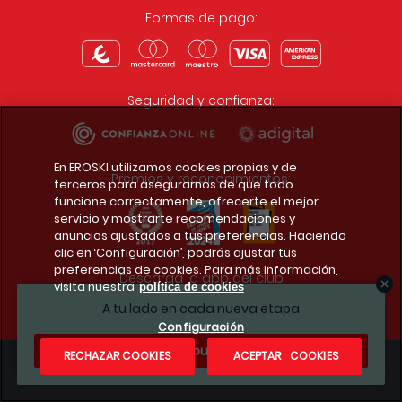
Formas de pago:
Seguridad y confianza:
En EROSKI utilizamos cookies propias y de
Premios y reconocimientos:
terceros para asegurarnos de que todo
funcione correctamente, ofrecerte el mejor
servicio y mostrarte recomendaciones y
anuncios ajustados a tus preferencias. Haciendo
clic en ‘Configuración’, podrás ajustar tus
preferencias de cookies. Para más información,
Descarga la app del club
visita nuestra
política de cookies
A tu lado en cada nueva etapa
Configuración
¿Te apuntas?
RECHAZAR COOKIES
ACEPTAR COOKIES
Condiciones legales