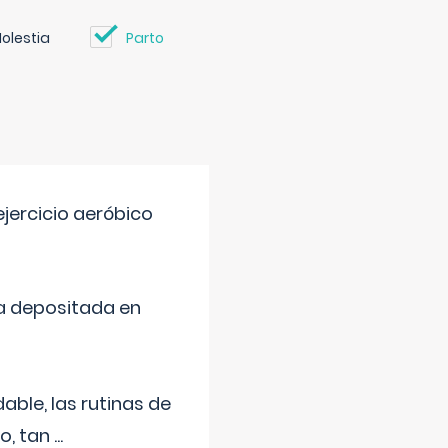
olestia
Parto
jercicio aeróbico
a depositada en
ble, las rutinas de
o, tan
...