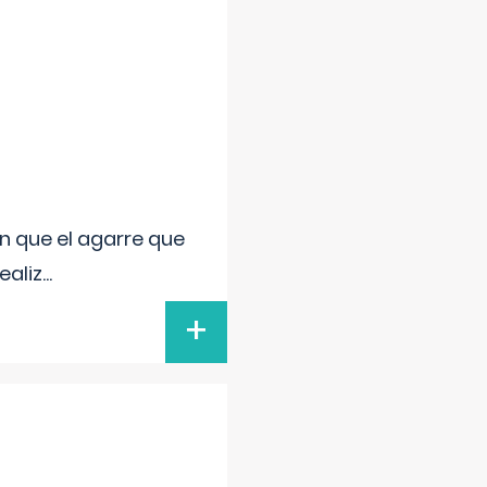
n que el agarre que
ealiz
...
+