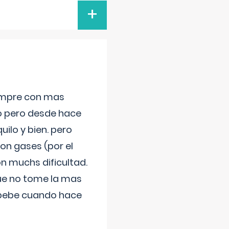
+
iempre con mas
jo pero desde hace
ilo y bien. pero
on gases (por el
n muchs dificultad.
que no tome la mas
 bebe cuando hace