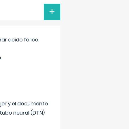
+
r acido folico.
.
ujer y el documento
 tubo neural (DTN)