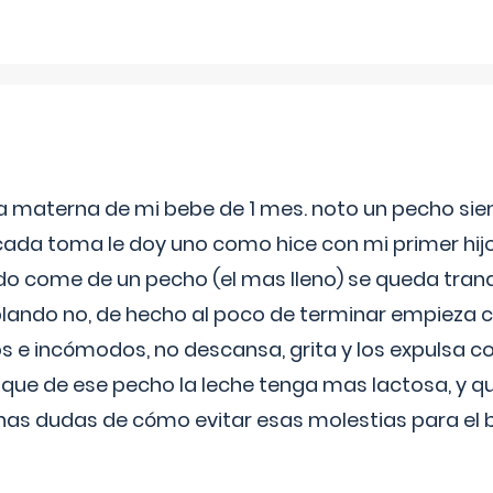
ia materna de mi bebe de 1 mes. noto un pecho s
 cada toma le doy uno como hice con mi primer hi
do come de un pecho (el mas lleno) se queda tranqu
lando no, de hecho al poco de terminar empieza c
s e incómodos, no descansa, grita y los expulsa co
 que de ese pecho la leche tenga mas lactosa, y 
as dudas de cómo evitar esas molestias para el