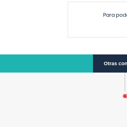
Para pode
Otras con