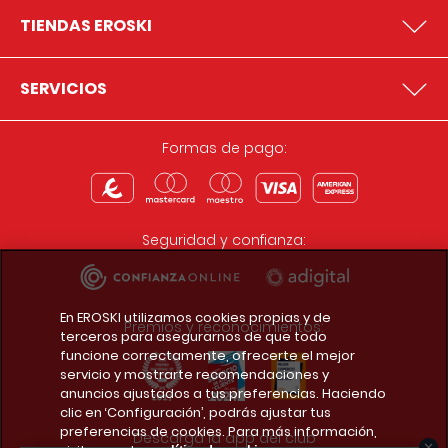
TIENDAS EROSKI
SERVICIOS
Formas de pago:
Seguridad y confianza:
En EROSKI utilizamos cookies propias y de
Premios y reconocimientos:
terceros para asegurarnos de que todo
funcione correctamente, ofrecerte el mejor
servicio y mostrarte recomendaciones y
anuncios ajustados a tus preferencias. Haciendo
clic en ‘Configuración’, podrás ajustar tus
preferencias de cookies. Para más información,
Descarga la app del club