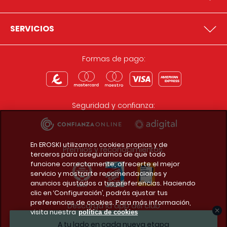
SERVICIOS
Formas de pago:
Seguridad y confianza:
En EROSKI utilizamos cookies propias y de
Premios y reconocimientos:
terceros para asegurarnos de que todo
funcione correctamente, ofrecerte el mejor
servicio y mostrarte recomendaciones y
anuncios ajustados a tus preferencias. Haciendo
clic en ‘Configuración’, podrás ajustar tus
preferencias de cookies. Para más información,
Descarga la app del club
visita nuestra
política de cookies
A tu lado en cada nueva etapa