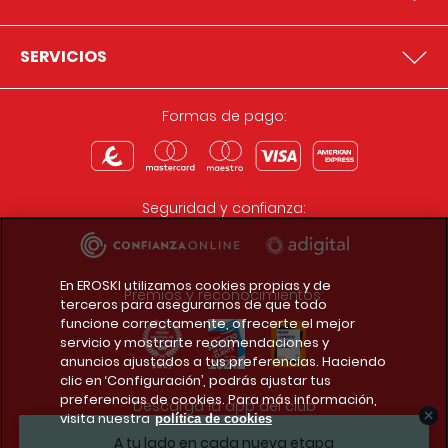
SERVICIOS
Formas de pago:
Seguridad y confianza:
En EROSKI utilizamos cookies propias y de
Premios y reconocimientos:
terceros para asegurarnos de que todo
funcione correctamente, ofrecerte el mejor
servicio y mostrarte recomendaciones y
anuncios ajustados a tus preferencias. Haciendo
clic en ‘Configuración’, podrás ajustar tus
preferencias de cookies. Para más información,
Descarga la app del club
visita nuestra
política de cookies
A tu lado en cada nueva etapa