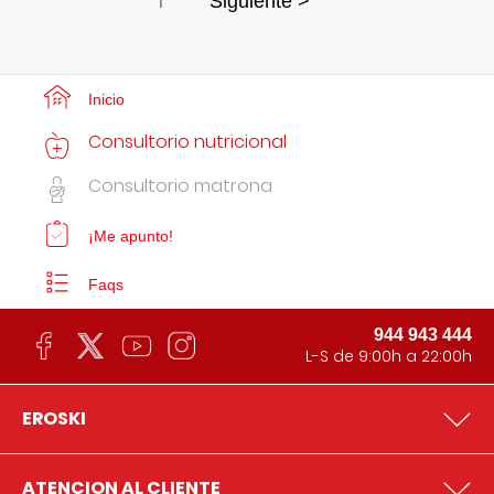
1
Siguiente >
Inicio
Consultorio nutricional
Consultorio matrona
¡Me apunto!
Faqs
944 943 444
L-S de 9:00h a 22:00h
EROSKI
ATENCION AL CLIENTE