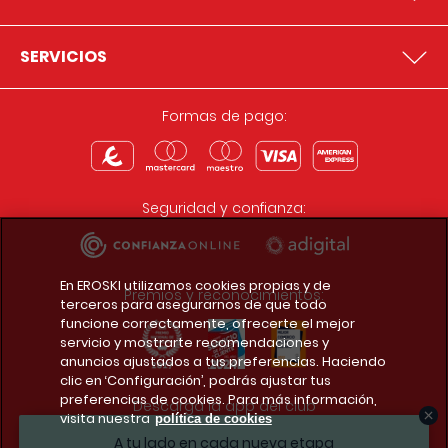
SERVICIOS
Formas de pago:
Seguridad y confianza:
En EROSKI utilizamos cookies propias y de
Premios y reconocimientos:
terceros para asegurarnos de que todo
funcione correctamente, ofrecerte el mejor
servicio y mostrarte recomendaciones y
anuncios ajustados a tus preferencias. Haciendo
clic en ‘Configuración’, podrás ajustar tus
preferencias de cookies. Para más información,
Descarga la app del club
visita nuestra
política de cookies
A tu lado en cada nueva etapa