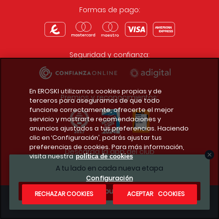
Formas de pago:
Seguridad y confianza:
En EROSKI utilizamos cookies propias y de
Premios y reconocimientos:
terceros para asegurarnos de que todo
funcione correctamente, ofrecerte el mejor
servicio y mostrarte recomendaciones y
anuncios ajustados a tus preferencias. Haciendo
clic en ‘Configuración’, podrás ajustar tus
preferencias de cookies. Para más información,
Descarga la app del club
visita nuestra
política de cookies
A tu lado en cada nueva etapa
Configuración
¿Te apuntas?
RECHAZAR COOKIES
ACEPTAR COOKIES
Condiciones legales