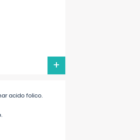
+
r acido folico.
.