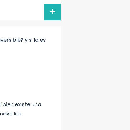
+
rsible? y si lo es
í bien existe una
uevo los