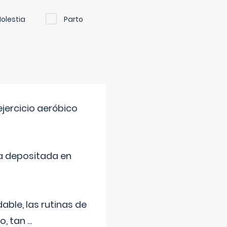
olestia
Parto
jercicio aeróbico
a depositada en
ble, las rutinas de
o, tan
...