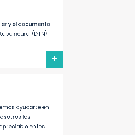
ujer y el documento
 tubo neural (DTN)
+
aremos ayudarte en
nosotros los
preciable en los