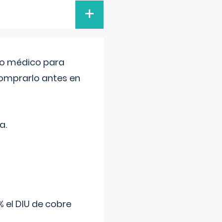
+
tro médico para
comprarlo antes en
a.
 el DIU de cobre