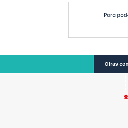
Para pode
Otras con