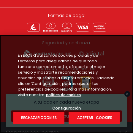
Formas de pago:
Seguridad y confianza:
En EROSKI utilizamos cookies propias y de
terceros para asegurarnos de que todo
funcione correctamente, ofrecerte el mejor
Premios y reconocimientos:
servicio y mostrarte recomendaciones y
anuncios ajustados a tus preferencias. Haciendo
clic en ‘Configuración’, podrás ajustar tus
preferencias de cookies. Para más información,
visita nuestra
política de cookies
Descarga la app del club
A tu lado en cada nueva etapa
Configuración
¿Te apuntas?
RECHAZAR COOKIES
ACEPTAR COOKIES
Condiciones legales