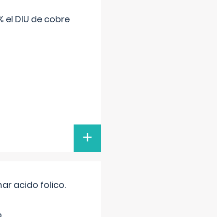
 el DIU de cobre
+
r acido folico.
.