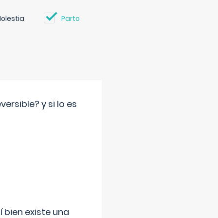
olestia
Parto
rsible? y si lo es
í bien existe una