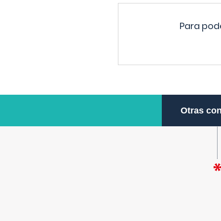
Para pode
Otras con