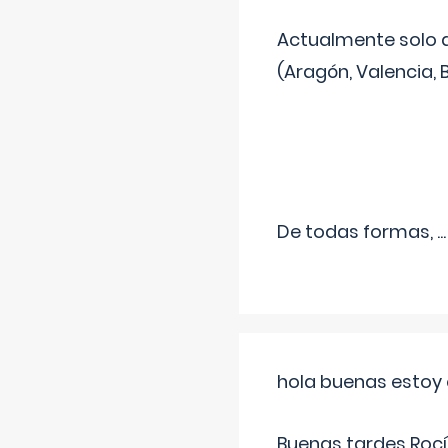
Actualmente solo 
(Aragón, Valencia, B
De todas formas,
...
hola buenas estoy 
Buenas tardes Rocí