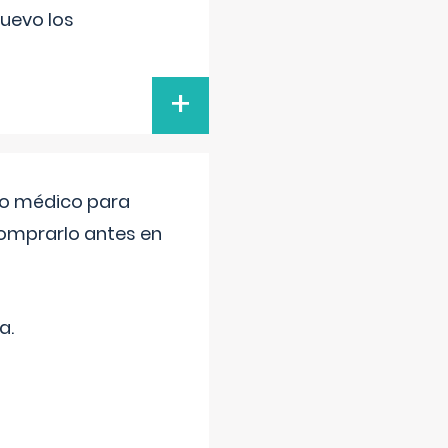
uevo los
+
tro médico para
comprarlo antes en
a.