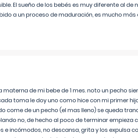
ible. El sueño de los bebés es muy diferente al de 
ebido a un proceso de maduración, es mucho más a
ia materna de mi bebe de 1 mes. noto un pecho s
 cada toma le doy uno como hice con mi primer hi
do come de un pecho (el mas lleno) se queda tranqu
lando no, de hecho al poco de terminar empieza c
s e incómodos, no descansa, grita y los expulsa co