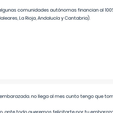
algunas comunidades autónomas financian al 100%
aleares, La Rioja, Andalucía y Cantabria).
embarazada. no llega al mes cunto tengo que toma
o, ante todo queremos felicitarte por tu embarazo