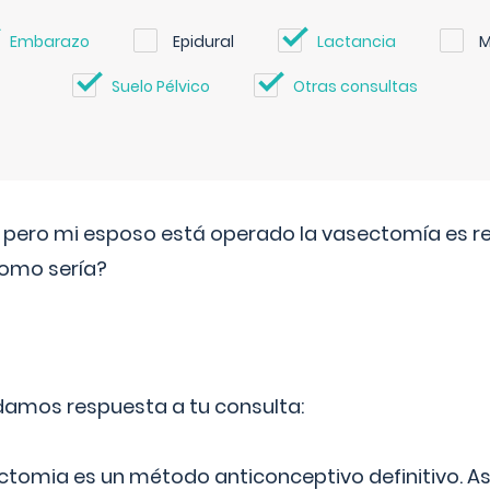
Embarazo
Epidural
Lactancia
M
Suelo Pélvico
Otras consultas
o pero mi esposo está operado la vasectomía es reve
como sería?
 damos respuesta a tu consulta:
ectomia es un método anticonceptivo definitivo. As