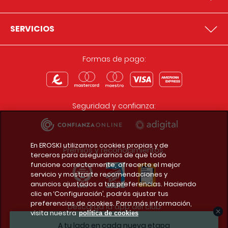
SERVICIOS
Formas de pago:
Seguridad y confianza:
En EROSKI utilizamos cookies propias y de
Premios y reconocimientos:
terceros para asegurarnos de que todo
funcione correctamente, ofrecerte el mejor
servicio y mostrarte recomendaciones y
anuncios ajustados a tus preferencias. Haciendo
clic en ‘Configuración’, podrás ajustar tus
preferencias de cookies. Para más información,
Descarga la app del club
visita nuestra
política de cookies
A tu lado en cada nueva etapa