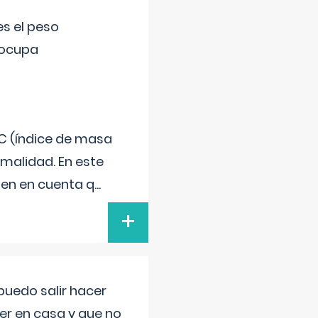
s el peso
eocupa
C (índice de masa
malidad. En este
 Ten en cuenta q
...
+
uedo salir hacer
cer en casa y que no