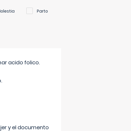
olestia
Parto
r acido folico.
.
ujer y el documento