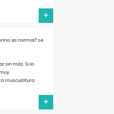
+
rina. es normal? se
 sin más. Si la
 muy
sta musculatura
+