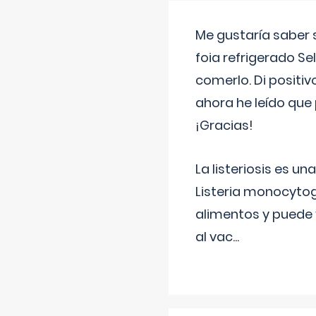
Me gustaría saber 
foia refrigerado Se
comerlo. Di positi
ahora he leído que 
¡Gracias!
La listeriosis es u
Listeria monocytog
alimentos y puede 
al vac
...