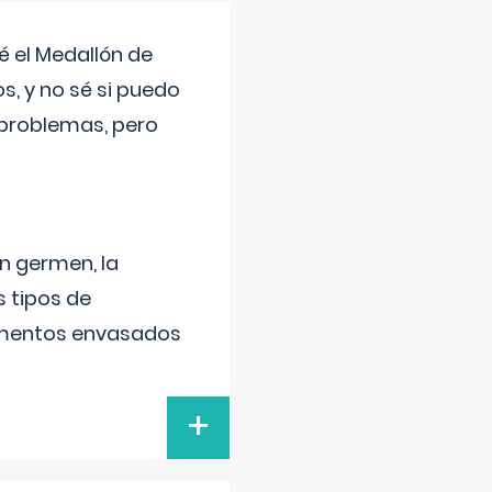
 el Medallón de
os, y no sé si puedo
 problemas, pero
un germen, la
 tipos de
alimentos envasados
+