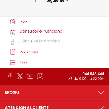
1
Siguiente >
Inicio
Consultorio nutricional
Consultorio matrona
¡Me apunto!
Faqs
944 943 444
L-S de 9:00h a 22:00h
EROSKI
ATENCION AL CLIENTE