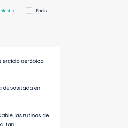
olestia
Parto
jercicio aeróbico
a depositada en
ble, las rutinas de
o, tan
...