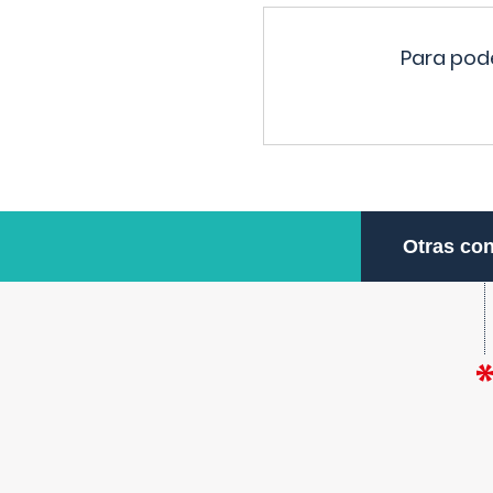
Para pode
Otras con