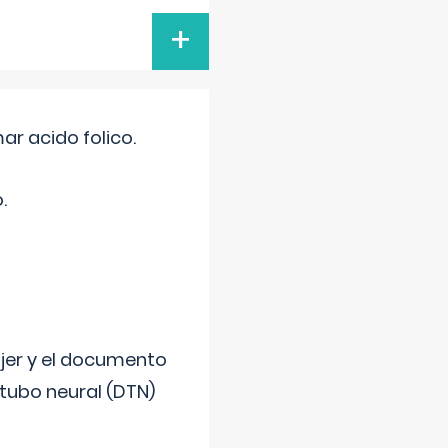
+
r acido folico.
.
ujer y el documento
 tubo neural (DTN)