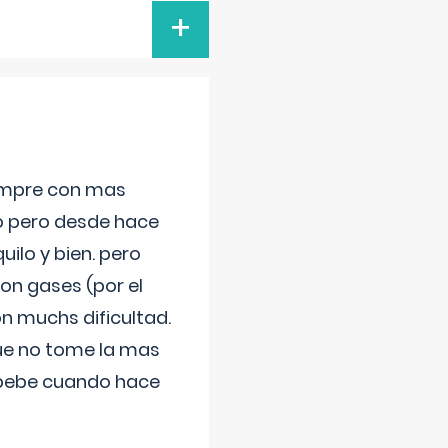
+
iempre con mas
jo pero desde hace
ilo y bien. pero
on gases (por el
n muchs dificultad.
que no tome la mas
 bebe cuando hace