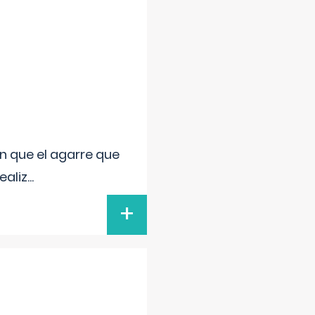
n que el agarre que
ealiz
...
+