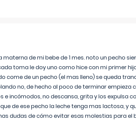
ia materna de mi bebe de 1 mes. noto un pecho s
 cada toma le doy uno como hice con mi primer hi
do come de un pecho (el mas lleno) se queda tranqu
lando no, de hecho al poco de terminar empieza c
s e incómodos, no descansa, grita y los expulsa co
 que de ese pecho la leche tenga mas lactosa, y 
as dudas de cómo evitar esas molestias para el