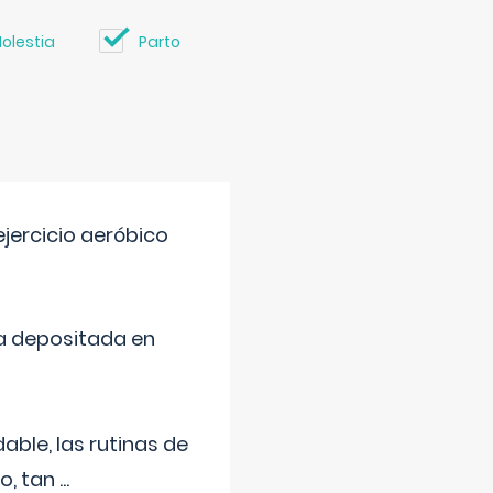
olestia
Parto
jercicio aeróbico
a depositada en
ble, las rutinas de
o, tan
...