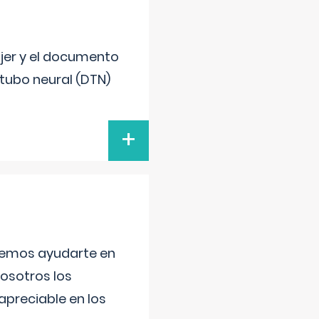
ujer y el documento
 tubo neural (DTN)
+
aremos ayudarte en
nosotros los
preciable en los