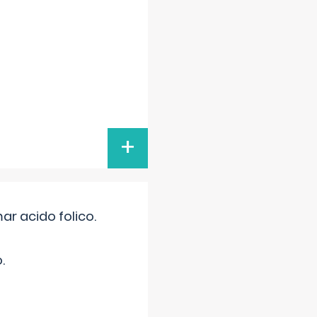
+
r acido folico.
.