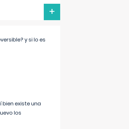
+
rsible? y si lo es
í bien existe una
uevo los