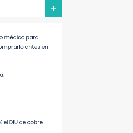
+
tro médico para
comprarlo antes en
a.
 el DIU de cobre