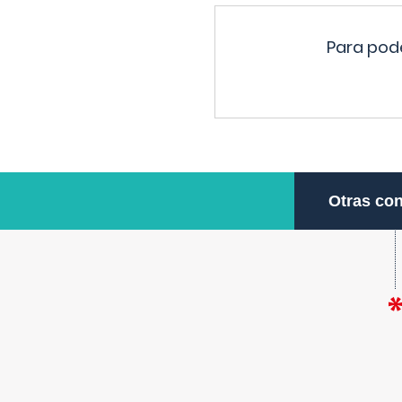
Para pode
Otras con