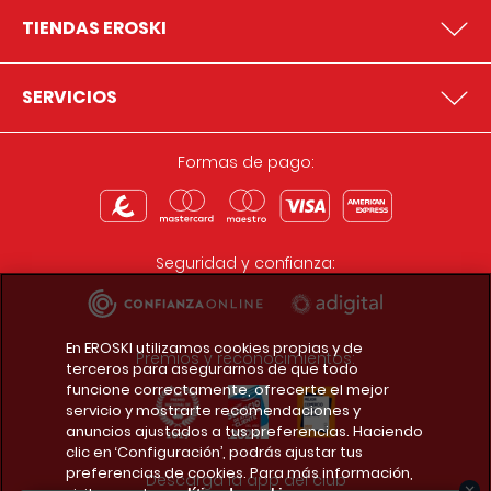
TIENDAS EROSKI
SERVICIOS
Formas de pago:
Seguridad y confianza:
En EROSKI utilizamos cookies propias y de
Premios y reconocimientos:
terceros para asegurarnos de que todo
funcione correctamente, ofrecerte el mejor
servicio y mostrarte recomendaciones y
anuncios ajustados a tus preferencias. Haciendo
clic en ‘Configuración’, podrás ajustar tus
preferencias de cookies. Para más información,
Descarga la app del club