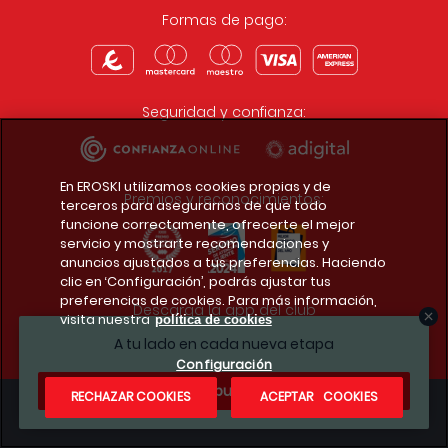
Formas de pago:
Seguridad y confianza:
En EROSKI utilizamos cookies propias y de
Premios y reconocimientos:
terceros para asegurarnos de que todo
funcione correctamente, ofrecerte el mejor
servicio y mostrarte recomendaciones y
anuncios ajustados a tus preferencias. Haciendo
clic en ‘Configuración’, podrás ajustar tus
preferencias de cookies. Para más información,
Descarga la app del club
visita nuestra
política de cookies
A tu lado en cada nueva etapa
Configuración
¿Te apuntas?
RECHAZAR COOKIES
ACEPTAR COOKIES
Condiciones legales