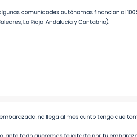
algunas comunidades autónomas financian al 100%
aleares, La Rioja, Andalucía y Cantabria).
embarazada. no llega al mes cunto tengo que toma
o, ante todo queremos felicitarte por tu embarazo