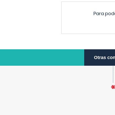
Para pode
Otras con