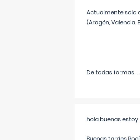
Actualmente solo 
(Aragón, Valencia, B
De todas formas,
...
hola buenas estoy 
Buenas tardes Rocí