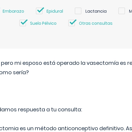
Embarazo
Epidural
Lactancia
M
Suelo Pélvico
Otras consultas
o pero mi esposo está operado la vasectomía es reve
como sería?
 damos respuesta a tu consulta:
ectomia es un método anticonceptivo definitivo. As