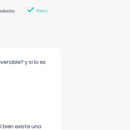
olestia
Parto
rsible? y si lo es
í bien existe una