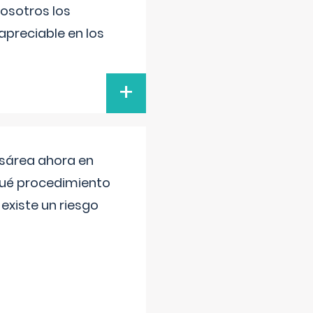
nosotros los
preciable en los
+
esárea ahora en
 qué procedimiento
existe un riesgo