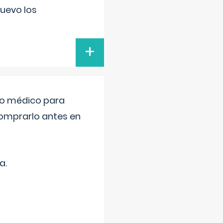
uevo los
+
tro médico para
comprarlo antes en
a.