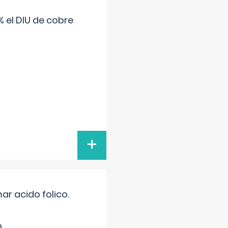
 el DIU de cobre
+
r acido folico.
.