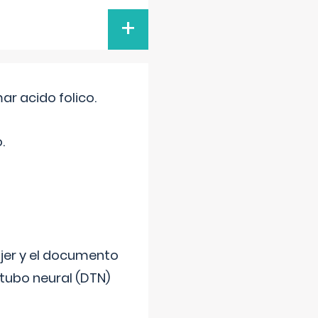
+
r acido folico.
.
ujer y el documento
 tubo neural (DTN)