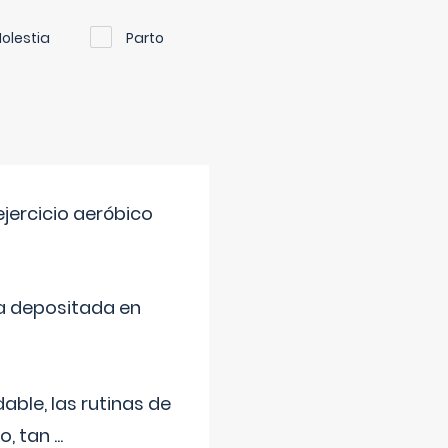
olestia
Parto
jercicio aeróbico
a depositada en
ble, las rutinas de
o, tan
...