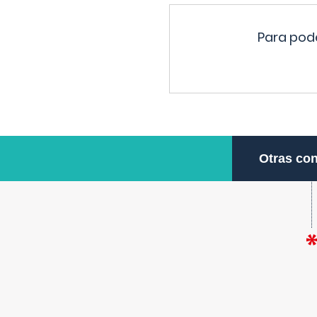
Para pode
Otras con