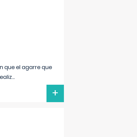
n que el agarre que
ealiz
...
+