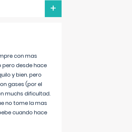
+
iempre con mas
jo pero desde hace
ilo y bien. pero
on gases (por el
n muchs dificultad.
que no tome la mas
 bebe cuando hace