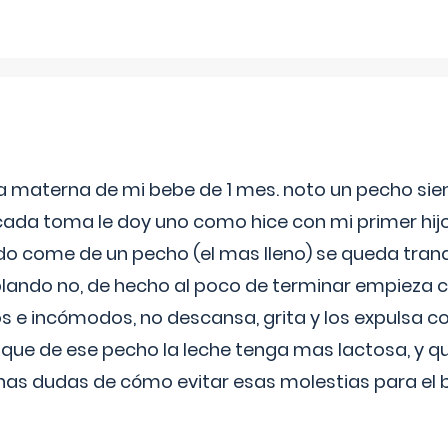
ia materna de mi bebe de 1 mes. noto un pecho s
 cada toma le doy uno como hice con mi primer hi
do come de un pecho (el mas lleno) se queda tranqu
lando no, de hecho al poco de terminar empieza c
s e incómodos, no descansa, grita y los expulsa co
 que de ese pecho la leche tenga mas lactosa, y 
as dudas de cómo evitar esas molestias para el