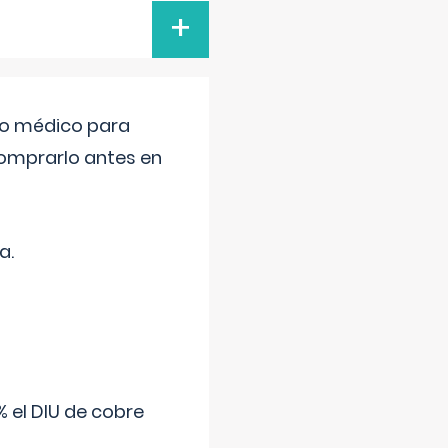
+
tro médico para
comprarlo antes en
a.
 el DIU de cobre