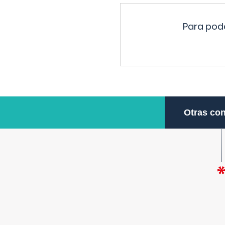
Para pode
Otras con