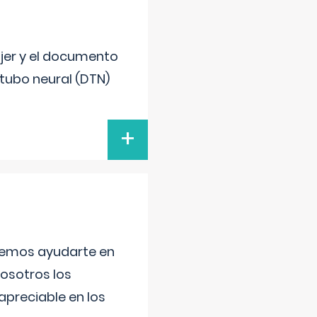
ujer y el documento
 tubo neural (DTN)
+
aremos ayudarte en
nosotros los
preciable en los