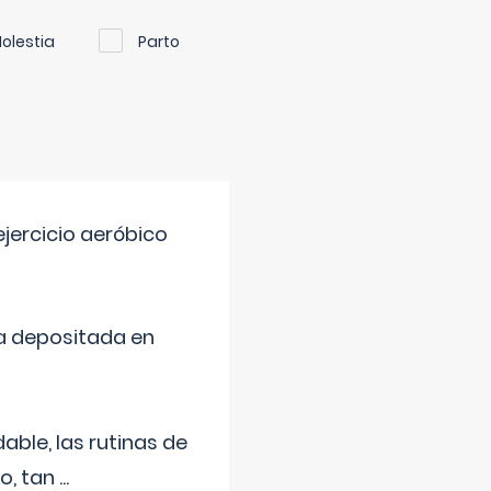
olestia
Parto
jercicio aeróbico
a depositada en
ble, las rutinas de
o, tan
...