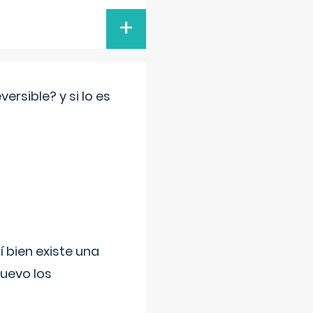
+
rsible? y si lo es
í bien existe una
uevo los