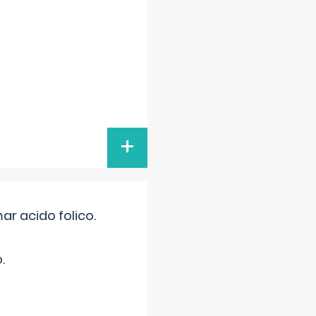
+
r acido folico.
.