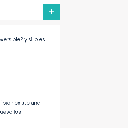
+
rsible? y si lo es
í bien existe una
uevo los