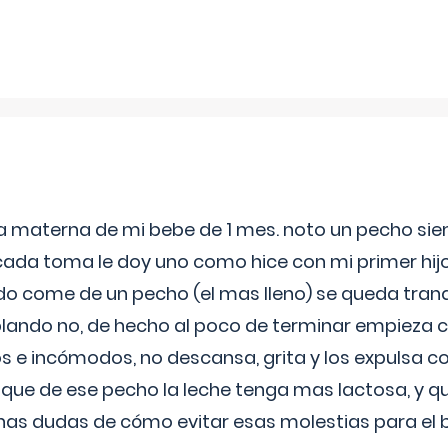
ia materna de mi bebe de 1 mes. noto un pecho s
 cada toma le doy uno como hice con mi primer hi
do come de un pecho (el mas lleno) se queda tranqu
lando no, de hecho al poco de terminar empieza c
s e incómodos, no descansa, grita y los expulsa co
 que de ese pecho la leche tenga mas lactosa, y 
as dudas de cómo evitar esas molestias para el