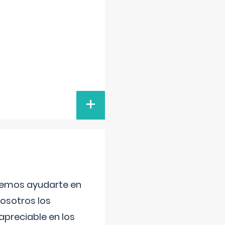
+
aremos ayudarte en
nosotros los
preciable en los