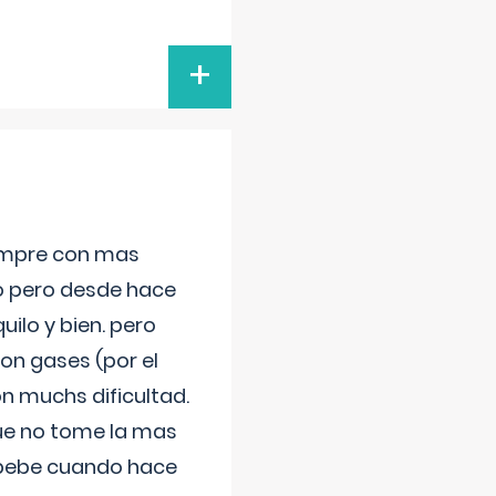
+
iempre con mas
jo pero desde hace
ilo y bien. pero
on gases (por el
n muchs dificultad.
que no tome la mas
 bebe cuando hace