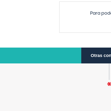
Para pode
Otras con