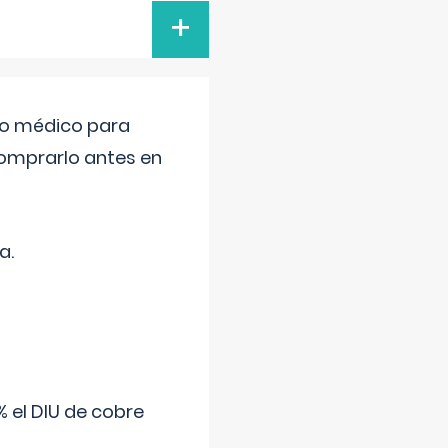
+
tro médico para
comprarlo antes en
a.
 el DIU de cobre