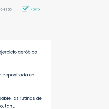
olestia
Parto
jercicio aeróbico
a depositada en
ble, las rutinas de
o, tan
...