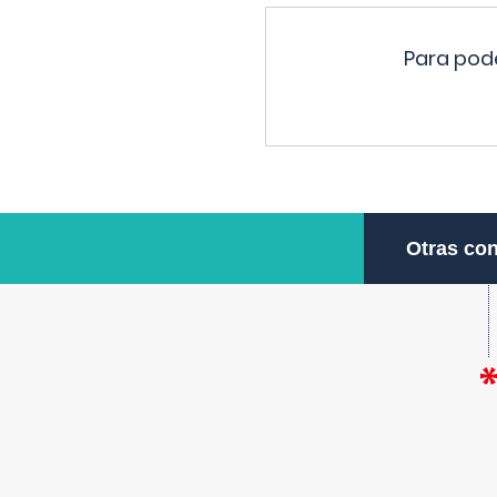
Para pode
Otras con