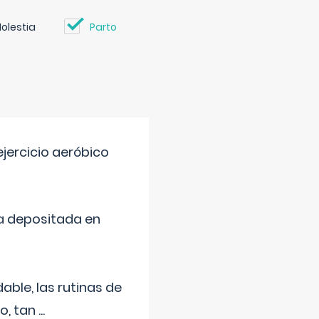
olestia
Parto
jercicio aeróbico
a depositada en
ble, las rutinas de
o, tan
...