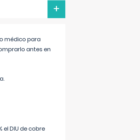
+
tro médico para
comprarlo antes en
a.
 el DIU de cobre