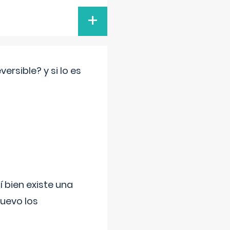
+
rsible? y si lo es
í bien existe una
uevo los