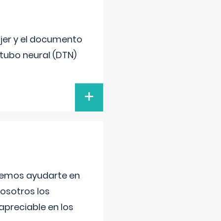
ujer y el documento
 tubo neural (DTN)
+
aremos ayudarte en
nosotros los
preciable en los