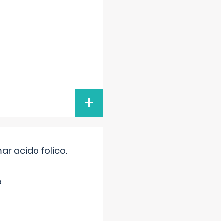
+
r acido folico.
.