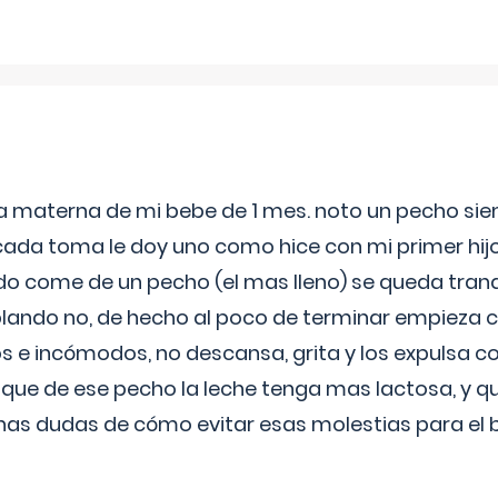
ia materna de mi bebe de 1 mes. noto un pecho s
 cada toma le doy uno como hice con mi primer hi
do come de un pecho (el mas lleno) se queda tranqu
lando no, de hecho al poco de terminar empieza c
s e incómodos, no descansa, grita y los expulsa co
 que de ese pecho la leche tenga mas lactosa, y 
as dudas de cómo evitar esas molestias para el