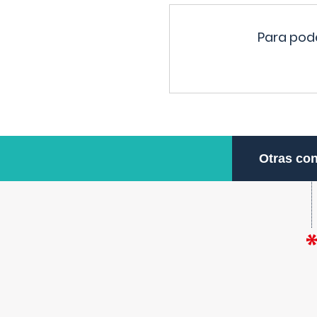
Para pode
Otras con