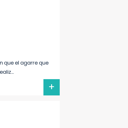
n que el agarre que
ealiz
...
+