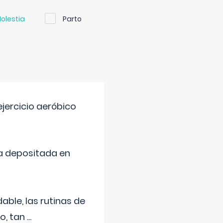
olestia
Parto
jercicio aeróbico
a depositada en
ble, las rutinas de
o, tan
...