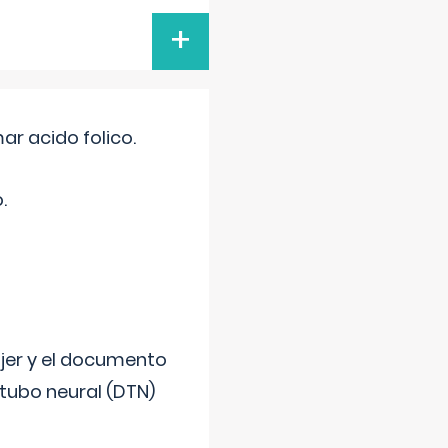
+
r acido folico.
.
ujer y el documento
 tubo neural (DTN)