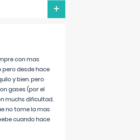
+
iempre con mas
jo pero desde hace
ilo y bien. pero
on gases (por el
n muchs dificultad.
que no tome la mas
 bebe cuando hace