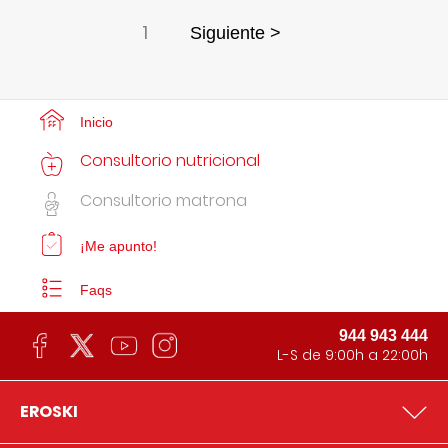
1
Siguiente >
Inicio
Consultorio nutricional
Consultorio matrona
¡Me apunto!
Faqs
944 943 444
L-S de 9:00h a 22:00h
EROSKI