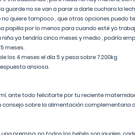
a guarde no se van a parar a darle cuchara la lech
no quiere tampoco , que otras opciones puedo te
 papilla por lo menos para cuando esté yo traba
a niña ya tendría cinco meses y medio , podría em
 5 meses.
le los 4 meses el día 5 y pesa sobre 7.200kg
respuesta ansiosa.
í, ante todo felicitarte por tu reciente maternida
 consejo sobre la alimentación complementaria de
 una premisa, no todos los bebés son iguales, cad