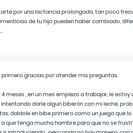
itarte por una lactancia prolongada, tan poco frec
imenticias de tu hijo pueden haber cambiado, difer
...
o primero gracias por atender mis preguntas.
4 meses , en un mes empiezo a trabajar, le estoy
intentando darle algun biberón con mi leche, probé
tas, daldole en bibe primero como un juego que lo
 a que tenga mucha hambre para que no se frustr
r ir introduciendo , pero nada no hay manera, con