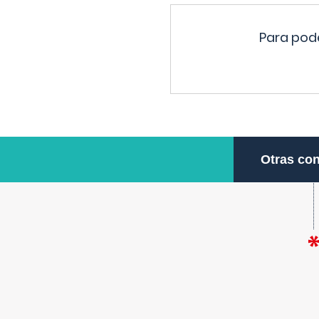
Para pode
Otras con