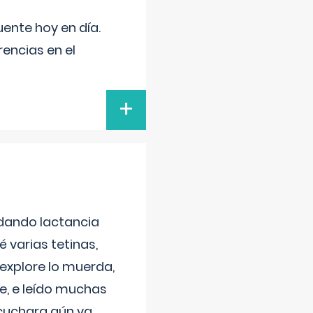
uente hoy en día.
encias en el
+
 dando lactancia
 varias tetinas,
 explore lo muerda,
e, e leído muchas
 cuchara aún va