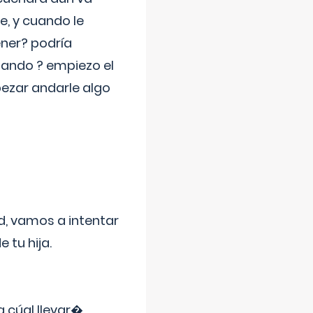
e, y cuando le
ner? podría
jando ? empiezo el
pezar andarle algo
d, vamos a intentar
 tu hija.
a cúal llevar�
...