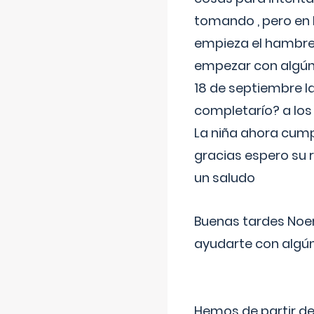
tomando , pero en l
empieza el hambre 
empezar con algúna
18 de septiembre l
completarío? a los
La niña ahora cump
gracias espero su 
un saludo
Buenas tardes Noem
ayudarte con algún
Hemos de partir de