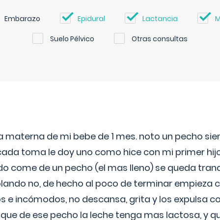
Embarazo
Epidural
Lactancia
M
Suelo Pélvico
Otras consultas
ia materna de mi bebe de 1 mes. noto un pecho s
 cada toma le doy uno como hice con mi primer hi
do come de un pecho (el mas lleno) se queda tranqu
lando no, de hecho al poco de terminar empieza c
s e incómodos, no descansa, grita y los expulsa co
 que de ese pecho la leche tenga mas lactosa, y 