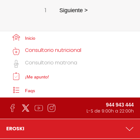
1
Siguiente >
Inicio
Consultorio nutricional
Consultorio matrona
¡Me apunto!
Faqs
944 943 444
L-S de 9:00h a 22:00h
EROSKI