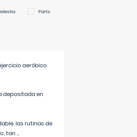
olestia
Parto
jercicio aeróbico
a depositada en
ble, las rutinas de
o, tan
...