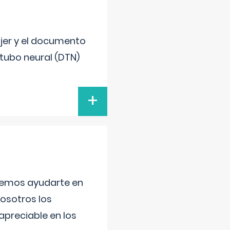
ujer y el documento
 tubo neural (DTN)
+
aremos ayudarte en
nosotros los
preciable en los