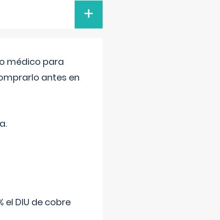
+
tro médico para
comprarlo antes en
a.
 el DIU de cobre