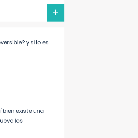
+
rsible? y si lo es
í bien existe una
uevo los