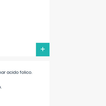
+
r acido folico.
.