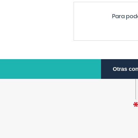
Para pode
Otras con