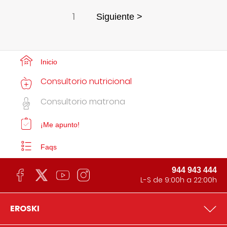
1
Siguiente >
Inicio
Consultorio nutricional
Consultorio matrona
¡Me apunto!
Faqs
944 943 444
L-S de 9:00h a 22:00h
EROSKI