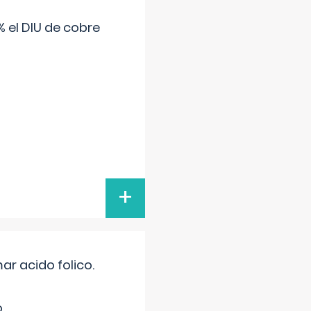
 el DIU de cobre
+
r acido folico.
.