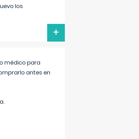
uevo los
+
tro médico para
comprarlo antes en
a.