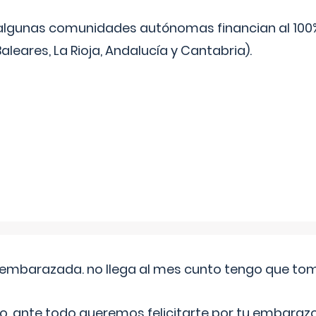
algunas comunidades autónomas financian al 100%
aleares, La Rioja, Andalucía y Cantabria).
embarazada. no llega al mes cunto tengo que toma
o, ante todo queremos felicitarte por tu embarazo