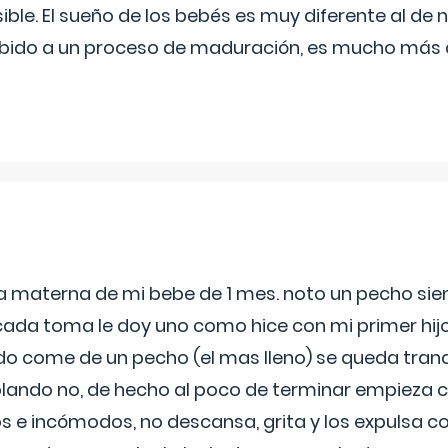
ible. El sueño de los bebés es muy diferente al de 
ebido a un proceso de maduración, es mucho más a
ia materna de mi bebe de 1 mes. noto un pecho s
 cada toma le doy uno como hice con mi primer hi
do come de un pecho (el mas lleno) se queda tranqu
lando no, de hecho al poco de terminar empieza c
s e incómodos, no descansa, grita y los expulsa co