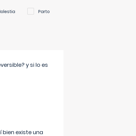
olestia
Parto
rsible? y si lo es
í bien existe una