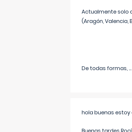
Actualmente solo 
(Aragón, Valencia, B
De todas formas,
...
hola buenas estoy 
Buenas tardes Rocí