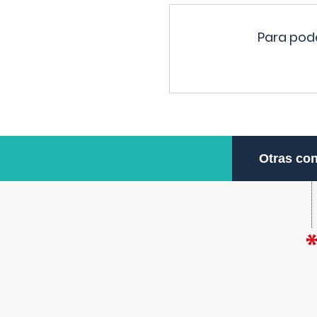
Para pode
Otras con