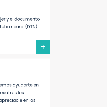
ujer y el documento
 tubo neural (DTN)
+
aremos ayudarte en
nosotros los
preciable en los