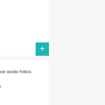
+
r acido folico.
.