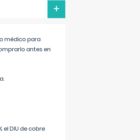
+
tro médico para
comprarlo antes en
a.
 el DIU de cobre