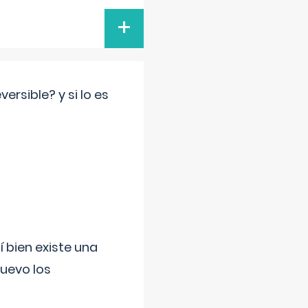
+
rsible? y si lo es
í bien existe una
uevo los