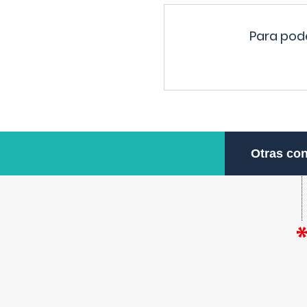
Para pode
Otras con