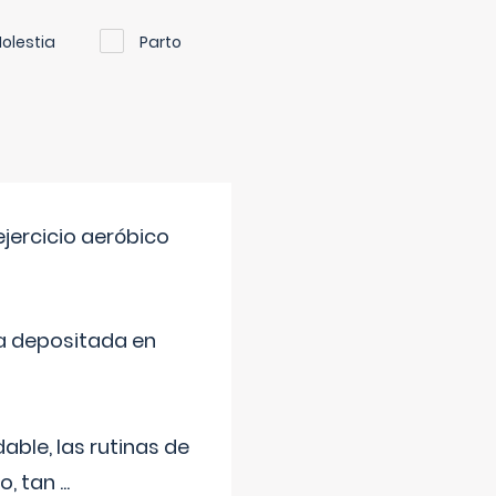
olestia
Parto
jercicio aeróbico
a depositada en
ble, las rutinas de
o, tan
...