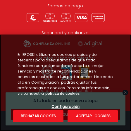
Formas de pago:
Seguridad y confianza:
En EROSKI utilizamos cookies propias y de
Premios y reconocimientos:
terceros para asegurarnos de que todo
funcione correctamente, ofrecerte el mejor
servicio y mostrarte recomendaciones y
anuncios ajustados a tus preferencias. Haciendo
clic en ‘Configuración’, podrás ajustar tus
preferencias de cookies. Para más información,
Descarga la app del club
visita nuestra
política de cookies
A tu lado en cada nueva etapa
Configuración
¿Te apuntas?
RECHAZAR COOKIES
ACEPTAR COOKIES
Condiciones legales