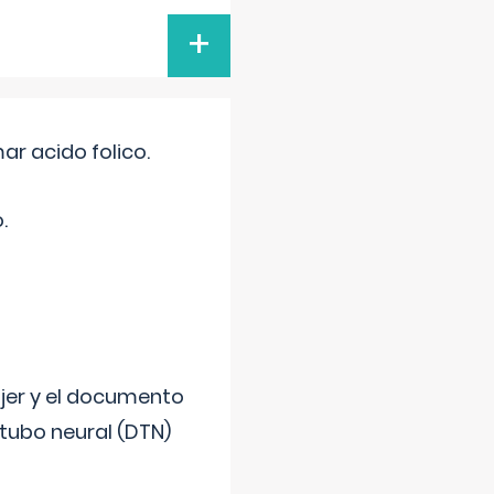
+
r acido folico.
.
ujer y el documento
 tubo neural (DTN)