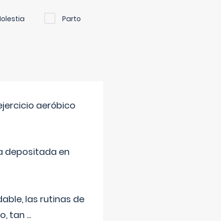
olestia
Parto
jercicio aeróbico
a depositada en
ble, las rutinas de
o, tan
...