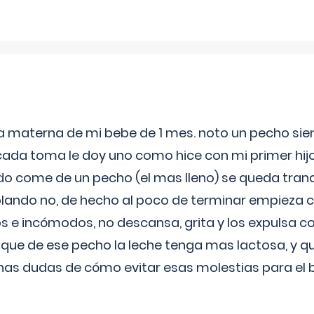
ia materna de mi bebe de 1 mes. noto un pecho s
 cada toma le doy uno como hice con mi primer hi
do come de un pecho (el mas lleno) se queda tranqu
lando no, de hecho al poco de terminar empieza c
s e incómodos, no descansa, grita y los expulsa co
 que de ese pecho la leche tenga mas lactosa, y 
as dudas de cómo evitar esas molestias para el