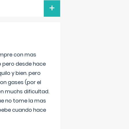
+
iempre con mas
jo pero desde hace
ilo y bien. pero
on gases (por el
n muchs dificultad.
que no tome la mas
 bebe cuando hace