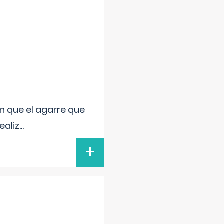
n que el agarre que
ealiz
...
+