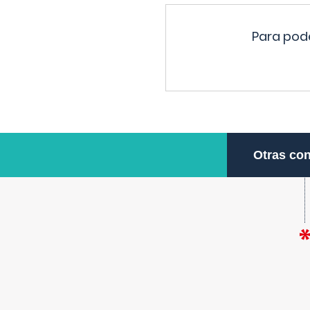
Para pode
Otras con