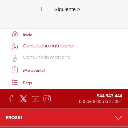
1
Siguiente >
Inicio
Consultorio nutricional
Consultorio matrona
¡Me apunto!
Faqs
944 943 444
L-S de 9:00h a 22:00h
EROSKI