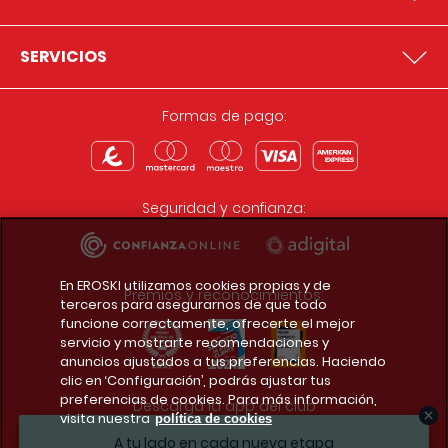
SERVICIOS
Formas de pago:
Seguridad y confianza:
En EROSKI utilizamos cookies propias y de
Premios y reconocimientos:
terceros para asegurarnos de que todo
funcione correctamente, ofrecerte el mejor
servicio y mostrarte recomendaciones y
anuncios ajustados a tus preferencias. Haciendo
clic en ‘Configuración’, podrás ajustar tus
preferencias de cookies. Para más información,
Descarga la app del club
visita nuestra
política de cookies
A tu lado en cada nueva etapa