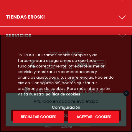
TIENDAS EROSKI
SERVICIOS
Formas de pago:
En EROSKI utilizamos cookies propias y de
terceros para asegurarnos de que todo
funcione correctamente, ofrecerte el mejor
servicio y mostrarte recomendaciones y
anuncios ajustados a tus preferencias. Haciendo
Seguridad y confianza:
clic en ‘Configuración’, podrás ajustar tus
preferencias de cookies. Para más información,
visita nuestra
política de cookies
A tu lado en cada nueva etapa
Premios y reconocimientos:
Configuración
¿Te apuntas?
RECHAZAR COOKIES
ACEPTAR COOKIES