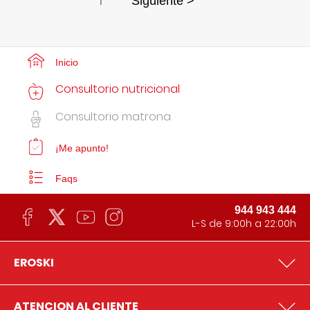
1
Siguiente >
Inicio
Consultorio nutricional
Consultorio matrona
¡Me apunto!
Faqs
944 943 444
L-S de 9:00h a 22:00h
EROSKI
ATENCION AL CLIENTE