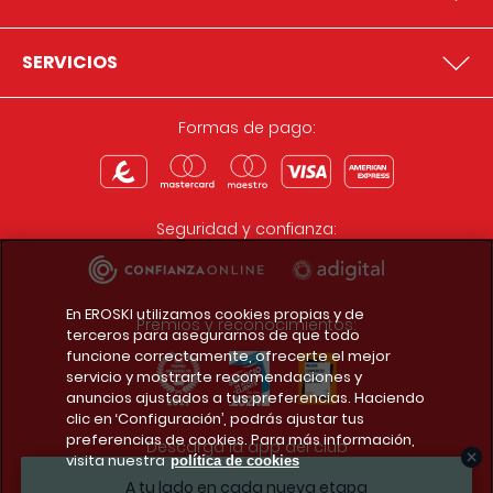
SERVICIOS
Formas de pago:
Seguridad y confianza:
En EROSKI utilizamos cookies propias y de
Premios y reconocimientos:
terceros para asegurarnos de que todo
funcione correctamente, ofrecerte el mejor
servicio y mostrarte recomendaciones y
anuncios ajustados a tus preferencias. Haciendo
clic en ‘Configuración’, podrás ajustar tus
preferencias de cookies. Para más información,
Descarga la app del club
visita nuestra
política de cookies
A tu lado en cada nueva etapa