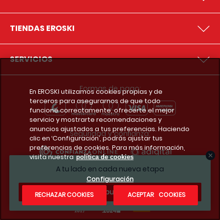
TIENDAS EROSKI
SERVICIOS
Formas de pago:
En EROSKI utilizamos cookies propias y de
terceros para asegurarnos de que todo
funcione correctamente, ofrecerte el mejor
servicio y mostrarte recomendaciones y
anuncios ajustados a tus preferencias. Haciendo
Seguridad y confianza:
clic en ‘Configuración’, podrás ajustar tus
preferencias de cookies. Para más información,
visita nuestra
política de cookies
A tu lado en cada nueva etapa
Premios y reconocimientos:
Configuración
¿Te apuntas?
RECHAZAR COOKIES
ACEPTAR COOKIES