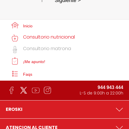
1
Siguiente >
Inicio
Consultorio nutricional
Consultorio matrona
¡Me apunto!
Faqs
944 943 444
L-S de 9:00h a 22:00h
EROSKI
ATENCION AL CLIENTE