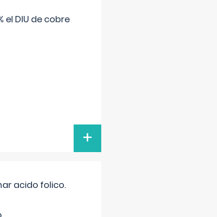
 el DIU de cobre
+
r acido folico.
.