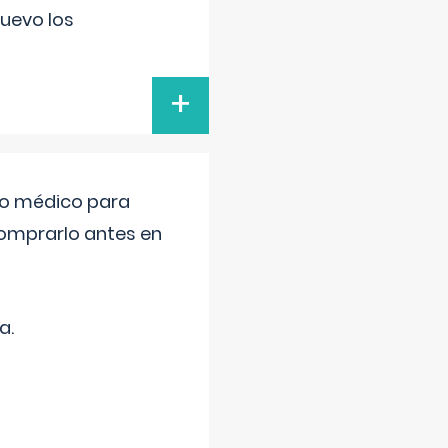
uevo los
+
tro médico para
comprarlo antes en
a.