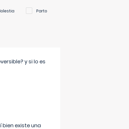
olestia
Parto
rsible? y si lo es
í bien existe una