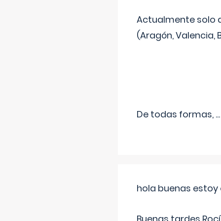
Actualmente solo 
(Aragón, Valencia, B
De todas formas,
...
hola buenas estoy 
Buenas tardes Rocí