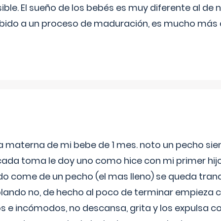
ible. El sueño de los bebés es muy diferente al de 
ebido a un proceso de maduración, es mucho más a
ia materna de mi bebe de 1 mes. noto un pecho s
 cada toma le doy uno como hice con mi primer hi
do come de un pecho (el mas lleno) se queda tranqu
lando no, de hecho al poco de terminar empieza c
s e incómodos, no descansa, grita y los expulsa co