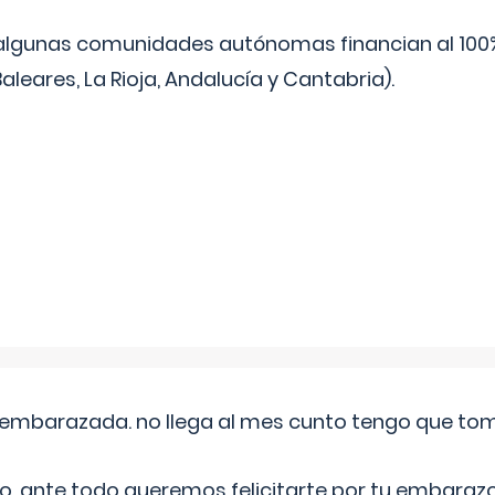
algunas comunidades autónomas financian al 100%
aleares, La Rioja, Andalucía y Cantabria).
embarazada. no llega al mes cunto tengo que toma
o, ante todo queremos felicitarte por tu embarazo