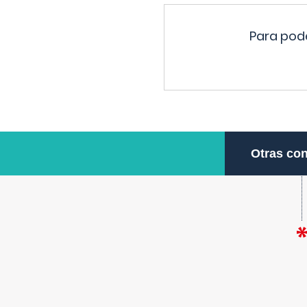
Para pode
Otras con