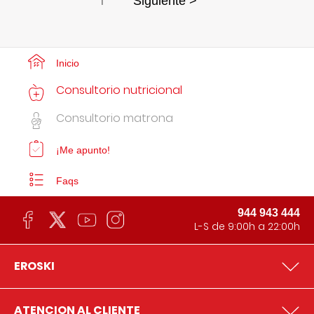
1
Siguiente >
Inicio
Consultorio nutricional
Consultorio matrona
¡Me apunto!
Faqs
944 943 444
L-S de 9:00h a 22:00h
EROSKI
ATENCION AL CLIENTE