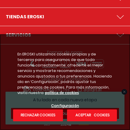
TIENDAS EROSKI
SERVICIOS
Formas de pago:
En EROSKI utilizamos cookies propias y de
terceros para asegurarnos de que todo
funcione correctamente, ofrecerte el mejor
servicio y mostrarte recomendaciones y
anuncios ajustados a tus preferencias. Haciendo
Seguridad y confianza:
clic en ‘Configuración’, podrás ajustar tus
preferencias de cookies. Para más información,
visita nuestra
política de cookies
A tu lado en cada nueva etapa
Premios y reconocimientos:
Configuración
¿Te apuntas?
RECHAZAR COOKIES
ACEPTAR COOKIES