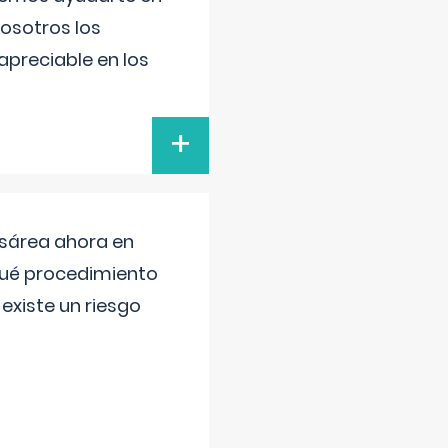
nosotros los
preciable en los
+
esárea ahora en
 qué procedimiento
existe un riesgo