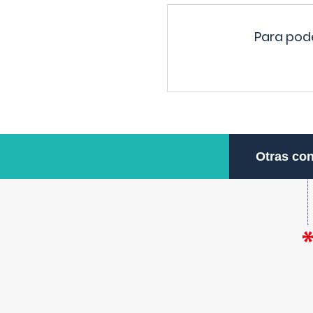
Para pode
Otras con