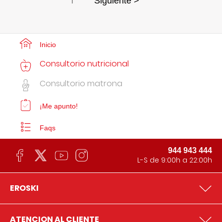
1
Siguiente >
Inicio
Consultorio nutricional
Consultorio matrona
¡Me apunto!
Faqs
944 943 444
L-S de 9:00h a 22:00h
EROSKI
ATENCION AL CLIENTE