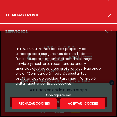
TIENDAS EROSKI
SERVICIOS
Formas de pago:
En EROSKI utilizamos cookies propias y de
terceros para asegurarnos de que todo
funcione correctamente, ofrecerte el mejor
servicio y mostrarte recomendaciones y
anuncios ajustados a tus preferencias. Haciendo
Seguridad y confianza:
clic en ‘Configuración’, podrás ajustar tus
preferencias de cookies. Para más información,
visita nuestra
política de cookies
A tu lado en cada nueva etapa
Premios y reconocimientos:
Configuración
¿Te apuntas?
RECHAZAR COOKIES
ACEPTAR COOKIES