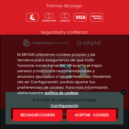
Formas de pago:
Seguridad y confianza:
En EROSKI utilizamos cookies propias y de
Premios y reconocimientos:
terceros para asegurarnos de que todo
funcione correctamente, ofrecerte el mejor
servicio y mostrarte recomendaciones y
anuncios ajustados a tus preferencias. Haciendo
clic en ‘Configuración’, podrás ajustar tus
preferencias de cookies. Para más información,
Descarga la app del club
visita nuestra
política de cookies
A tu lado en cada nueva etapa
Configuración
¿Te apuntas?
RECHAZAR COOKIES
ACEPTAR COOKIES
Condiciones legales