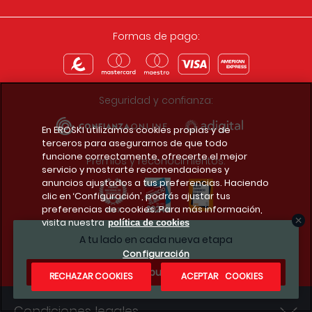
Formas de pago:
Seguridad y confianza:
En EROSKI utilizamos cookies propias y de
terceros para asegurarnos de que todo
funcione correctamente, ofrecerte el mejor
Premios y reconocimientos:
servicio y mostrarte recomendaciones y
anuncios ajustados a tus preferencias. Haciendo
clic en ‘Configuración’, podrás ajustar tus
preferencias de cookies. Para más información,
visita nuestra
política de cookies
Descarga la app del club
A tu lado en cada nueva etapa
Configuración
¿Te apuntas?
RECHAZAR COOKIES
ACEPTAR COOKIES
Condiciones legales