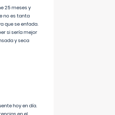
ene 25 meses y
e no es tanta
a que se enfada.
r si sería mejor
ansada y seca
uente hoy en día.
encias en el