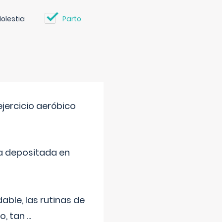
olestia
Parto
jercicio aeróbico
a depositada en
ble, las rutinas de
o, tan
...