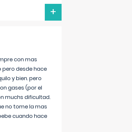
+
iempre con mas
jo pero desde hace
ilo y bien. pero
on gases (por el
n muchs dificultad.
que no tome la mas
 bebe cuando hace