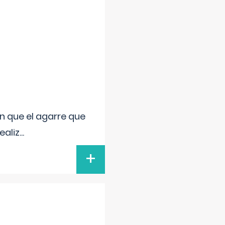
n que el agarre que
ealiz
...
+