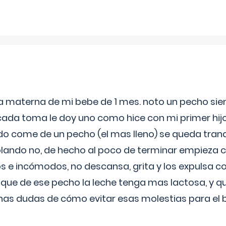
ia materna de mi bebe de 1 mes. noto un pecho s
 cada toma le doy uno como hice con mi primer hi
do come de un pecho (el mas lleno) se queda tranqu
lando no, de hecho al poco de terminar empieza c
s e incómodos, no descansa, grita y los expulsa co
 que de ese pecho la leche tenga mas lactosa, y 
as dudas de cómo evitar esas molestias para el