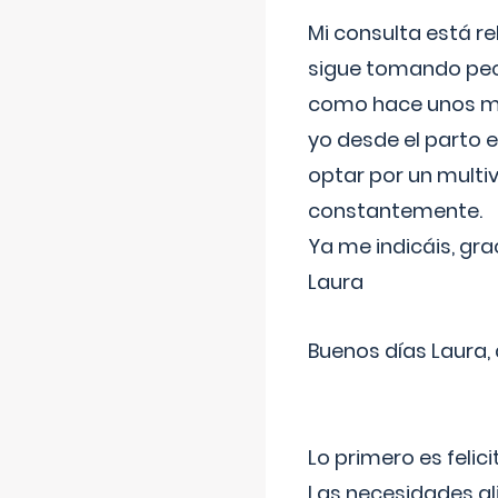
Mi consulta está re
sigue tomando pech
como hace unos me
yo desde el parto 
optar por un multi
constantemente.
Ya me indicáis, gra
Laura
Buenos días Laura,
Lo primero es felic
Las necesidades al