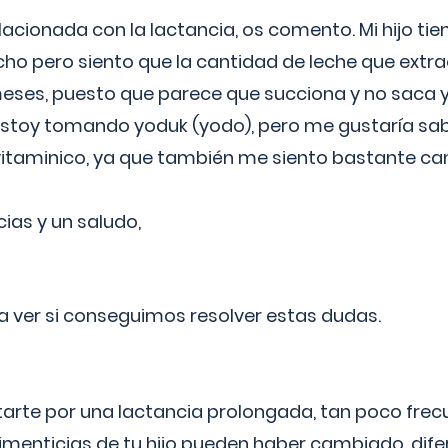
lacionada con la lactancia, os comento. Mi hijo ti
o pero siento que la cantidad de leche que extra
ses, puesto que parece que succiona y no saca y
estoy tomando yoduk (yodo), pero me gustaría sabe
vitaminico, ya que también me siento bastante c
cias y un saludo,
 a ver si conseguimos resolver estas dudas.
itarte por una lactancia prolongada, tan poco frec
imenticias de tu hijo pueden haber cambiado, difer