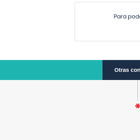
Para pode
Otras con