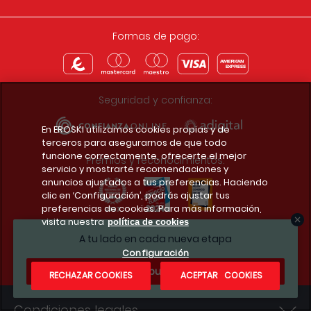
Formas de pago:
Seguridad y confianza:
En EROSKI utilizamos cookies propias y de
terceros para asegurarnos de que todo
funcione correctamente, ofrecerte el mejor
Premios y reconocimientos:
servicio y mostrarte recomendaciones y
anuncios ajustados a tus preferencias. Haciendo
clic en ‘Configuración’, podrás ajustar tus
preferencias de cookies. Para más información,
visita nuestra
política de cookies
Descarga la app del club
A tu lado en cada nueva etapa
Configuración
¿Te apuntas?
RECHAZAR COOKIES
ACEPTAR COOKIES
Condiciones legales